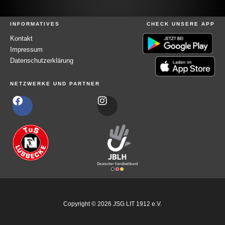
n
a
INFORMATIVES
CHECK UNSERE APP
c
Kontakt
h
Impressum
Datenschutzerklärung
:
NETZWERKE UND PARTNER
F
I
a
n
c
s
e
t
b
a
o
g
o
r
k
a
m
Copyright © 2026 JSG LIT 1912 e.V.