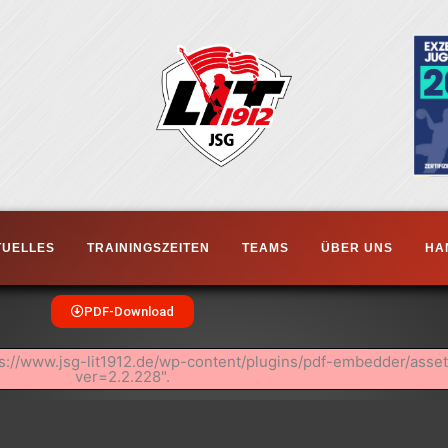
TUELLES
TRAININGSZEITEN
TEAMS
ÜBER UNS
HA
PDF-Download
ttps://www.jsg-lit1912.de/wp-content/plugins/pdf-embedder/asset
ver=2.2.228".