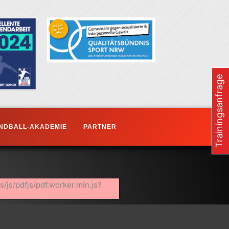
Trainingsanfrage
NDBALL-AKADEMIE
PARTNER
s/js/pdfjs/pdf.worker.min.js?