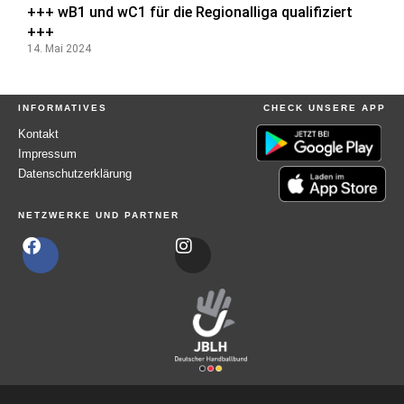
+++ wB1 und wC1 für die Regionalliga qualifiziert
+++
14. Mai 2024
INFORMATIVES
CHECK UNSERE APP
Kontakt
Impressum
Datenschutzerklärung
NETZWERKE UND PARTNER
F
I
a
n
c
s
e
t
b
a
o
g
o
r
k
a
m