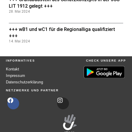
LIT 1912 gelegt +++
28. Mai 2024
+++ wB1 und wC1 für die Regionalliga qualifiziert
+++
14. Mai 2024
INFORMATIVES
CHECK UNSERE APP
Kontakt
Impressum
Datenschutzerklärung
NETZWERKE UND PARTNER
F
I
a
n
c
s
e
t
b
a
o
g