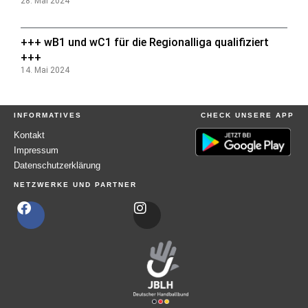
28. Mai 2024
+++ wB1 und wC1 für die Regionalliga qualifiziert
+++
14. Mai 2024
INFORMATIVES
CHECK UNSERE APP
Kontakt
Impressum
Datenschutzerklärung
NETZWERKE UND PARTNER
F
I
a
n
c
s
e
t
b
a
o
g
o
r
k
a