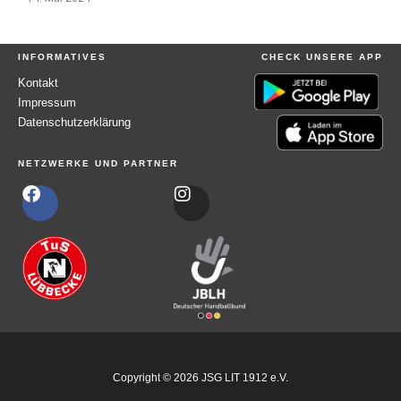
INFORMATIVES
CHECK UNSERE APP
Kontakt
Impressum
Datenschutzerklärung
NETZWERKE UND PARTNER
F
I
a
n
c
s
e
t
b
a
o
g
o
r
k
a
m
Copyright © 2026 JSG LIT 1912 e.V.