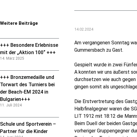
Weitere Beiträge
14.02.2024
Am vergangenen Sonntag war 
+++ Besondere Erlebnisse
Gummersbach zu Gast.
mit der „Aktion 100“ +++
14. März 2025
Gespielt wurde in zwei Fünfer
A konnten wir uns äußerst 
+++ Bronzemedaille und
durchsetzen wie auch gegen
Torwart des Turniers bei
gingen somit als ungeschlagen
der Beach-EM 2024 in
Bulgarien+++
Die Erstvertretung des Gastg
11. Juli 2024
Halbfinalgegner waren die S
LIT 1912 mit 18:12 die Manns
Beim Duell der beiden Gastg
Schule und Sportverein –
vorheriger Gruppengegner du
Partner für die Kinder