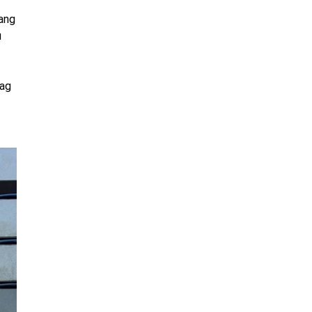
lang
u
tag