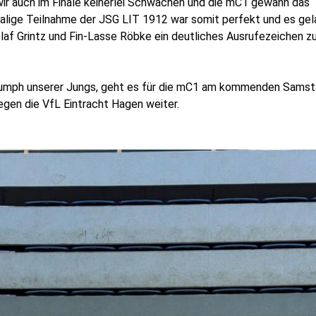
wir auch im Finale keinerlei Schwächen und die mC1 gewann das
malige Teilnahme der JSG LIT 1912 war somit perfekt und es ge
laf Grintz und Fin-Lasse Röbke ein deutliches Ausrufezeichen z
riumph unserer Jungs, geht es für die mC1 am kommenden Sams
egen die VfL Eintracht Hagen weiter.