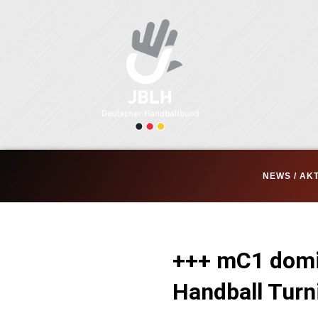
Zum
Inhalt
springen
NEWS / AK
+++ mC1 domi
Handball Tur