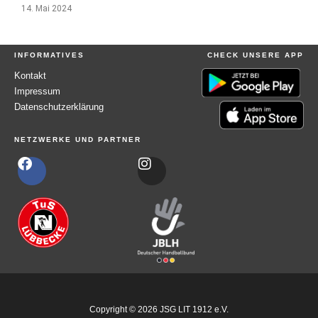
14. Mai 2024
INFORMATIVES
CHECK UNSERE APP
Kontakt
Impressum
Datenschutzerklärung
NETZWERKE UND PARTNER
F
I
a
n
c
s
e
t
b
a
o
g
o
r
k
a
m
Copyright © 2026 JSG LIT 1912 e.V.