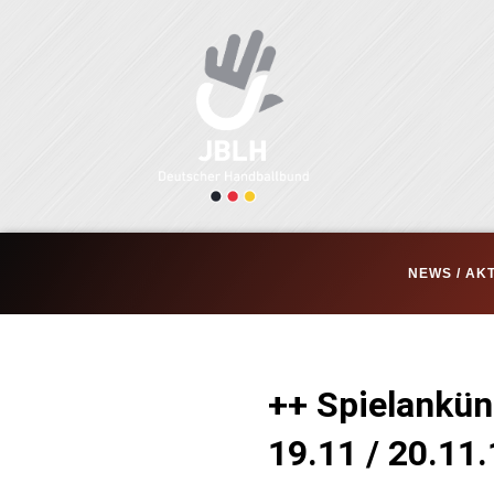
Zum
Inhalt
springen
NEWS / AK
++ Spielankü
19.11 / 20.11