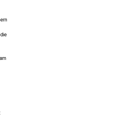
mern
 die
 am
t