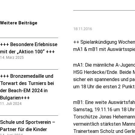
Weitere Beiträge
18.11.2016
++ Spielankündigung Wochene
+++ Besondere Erlebnisse
mA1 & mB1 mit Auswärtsspiel
mit der „Aktion 100“ +++
14. März 2025
mA1: Die männliche A-Jugend
HSG Herdecke/Ende. Beide Ma
+++ Bronzemedaille und
sicher ein spannendes und pa
Torwart des Turniers bei
um 18 Uhr die ersten 2 Punkt
der Beach-EM 2024 in
Bulgarien+++
mB1: Eine weite Auswärtsfah
11. Juli 2024
Samstag, 19.11.16 um 18 Uhr i
Torschütze Jonas Hehemann a
Schule und Sportverein –
vermeintlich stärksten Manns
Partner für die Kinder
Trainerteam Scholz und Gerli