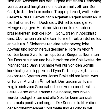
sich den Abschied aus der Jugend mit einem Derbysieg
versüßen und hängten sich noch einmal voll rein. Der
Gast, hinter der heimischen Truppe plaziert, wollte die
Gesetze, dass Derbys nach eigenen Regeln ablaufen, in
die Tat umsetzen. Doch die
JSG
hatte eine ganze
Menge dagegen. Hochmotiviert und konzentriert
präsentierten sich die Rot – Schwarzen in Abschnitt
eins. Über einen sehr starken Torwart Torben Schriefer,
er hielt u.a. 3 Siebenmeter, eine sehr bewegliche
Abwehr und schön herausgespielte Tore im Angriff,
sollten keine Zweifel am späteren Sieger aufkommen.
Die Fans staunten und beklatschten die Spielweise der
Mannschaft. Jannis Schade war nur von den Schiris
kurzfristig zu stoppen und Fynn Detering zeigte nach
gekonnten Sperren von Jonas Brokfeld am Kreis, was
er für ein Pfund im Ärmel hat. Das gesamte Team
zeigte sich zum Saisonabschluss von seiner besten
Seite. Jeder erhielt seine Spielanteile, das Niveau
wurde hochgehalten und alle Spieler konnten sich
mehrmals positiv einbringen. Die Sonne strahlte über
der Nordhemmeraner Sporthalle und es ging in der