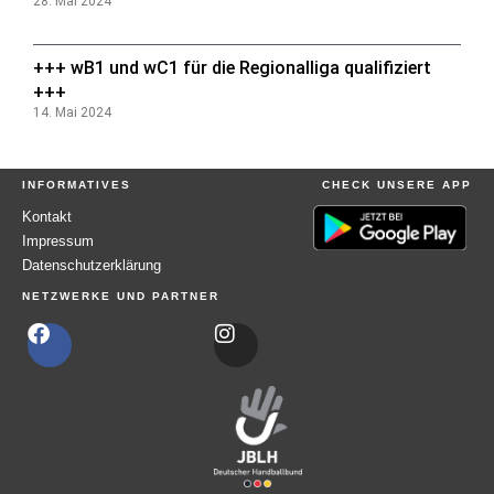
28. Mai 2024
+++ wB1 und wC1 für die Regionalliga qualifiziert
+++
14. Mai 2024
INFORMATIVES
CHECK UNSERE APP
Kontakt
Impressum
Datenschutzerklärung
NETZWERKE UND PARTNER
F
I
a
n
c
s
e
t
b
a
o
g
o
r
k
a