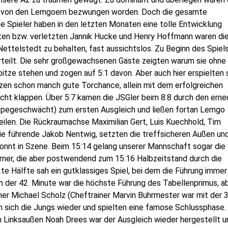
33 von den Lemgoern bezwungen worden. Doch die gesamte
e Spieler haben in den letzten Monaten eine tolle Entwicklung
en bzw. verletzten Jannik Hucke und Henry Hoffmann waren di
ettelstedt zu behalten, fast aussichtslos. Zu Beginn des Spiel
erteilt. Die sehr großgewachsenen Gäste zeigten warum sie ohne
itze stehen und zogen auf 5:1 davon. Aber auch hier erspielten 
zen schon manch gute Torchance, allein mit dem erfolgreichen
icht klappen. Über 5:7 kamen die JSGler beim 8:8 durch den erne
ppegeschwächt) zum ersten Ausgleich und ließen fortan Lemgo
teilen. Die Rückraumachse Maximilian Gert, Luis Kuechhold, Tim
ie führende Jakob Nentwig, setzten die treffsicheren Außen un
onnt in Szene. Beim 15:14 gelang unserer Mannschaft sogar die
rner, die aber postwendend zum 15:16 Halbzeitstand durch die
te Hälfte sah ein gutklassiges Spiel, bei dem die Führung immer
in der 42. Minute war die höchste Führung des Tabellenprimus, a
ner Michael Scholz (Cheftrainer Marvin Buhrmester war mit der 3
en sich die Jungs wieder und spielten eine famose Schlussphase.
n Linksaußen Noah Drees war der Ausgleich wieder hergestellt u