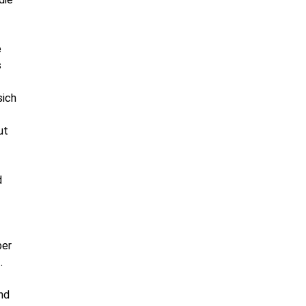
e
s
sich
ut
d
ber
.
nd