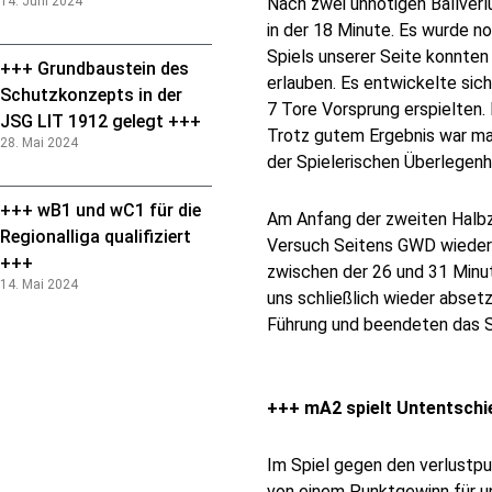
14. Juni 2024
Nach zwei unnötigen Ballverl
in der 18 Minute. Es wurde n
Spiels unserer Seite konnten
+++ Grundbaustein des
erlauben. Es entwickelte sic
Schutzkonzepts in der
7 Tore Vorsprung erspielten. 
JSG LIT 1912 gelegt +++
Trotz gutem Ergebnis war man
28. Mai 2024
der Spielerischen Überlegenh
+++ wB1 und wC1 für die
Am Anfang der zweiten Halbze
Regionalliga qualifiziert
Versuch Seitens GWD wieder 
+++
zwischen der 26 und 31 Minut
14. Mai 2024
uns schließlich wieder abset
Führung und beendeten das Sp
+++ mA2 spielt Untentschi
Im Spiel gegen den verlustp
von einem Punktgewinn für u