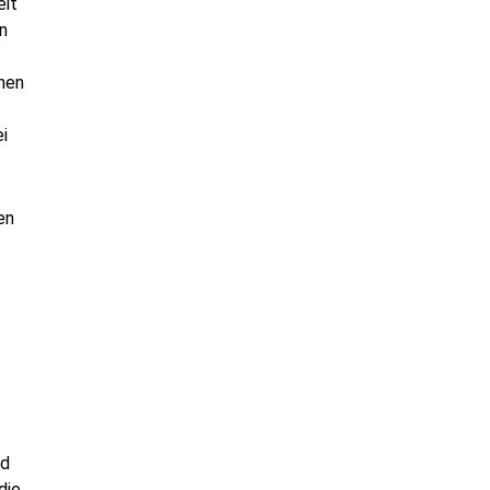
eit
n
inen
i
en
nd
die