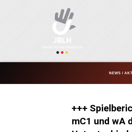
Zum
Inhalt
springen
NEWS / AK
+++ Spielberi
mC1 und wA d