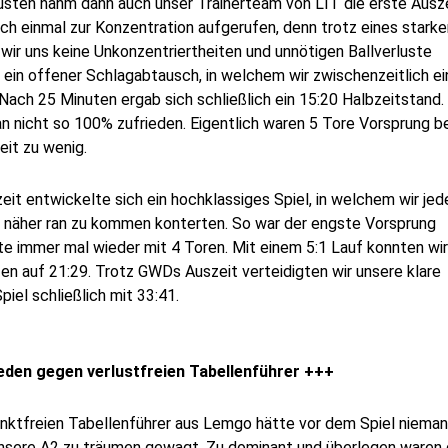
usten nahm dann auch unser Trainerteam von LIT die erste Ausz
och einmal zur Konzentration aufgerufen, denn trotz eines starke
 wir uns keine Unkonzentriertheiten und unnötigen Ballverluste
h ein offener Schlagabtausch, in welchem wir zwischenzeitlich e
Nach 25 Minuten ergab sich schließlich ein 15:20 Halbzeitstand.
 nicht so 100% zufrieden. Eigentlich waren 5 Tore Vorsprung be
eit zu wenig.
it entwickelte sich ein hochklassiges Spiel, in welchem wir jed
näher ran zu kommen konterten. So war der engste Vorsprung
e immer mal wieder mit 4 Toren. Mit einem 5:1 Lauf konnten wir
zen auf 21:29. Trotz GWDs Auszeit verteidigten wir unsere klare
iel schließlich mit 33:41.
eden gegen verlustfreien Tabellenführer +++
unktfreien Tabellenführer aus Lemgo hätte vor dem Spiel niema
nsere A2 zu träumen gewagt. Zu dominant und überlegen waren 