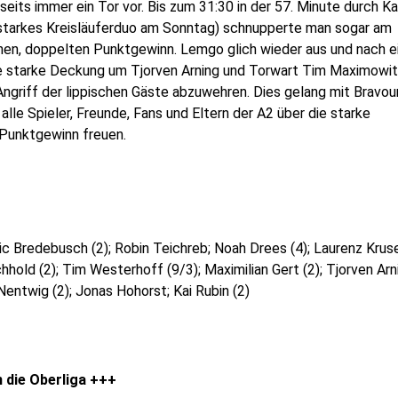
seits immer ein Tor vor. Bis zum 31:30 in der 57. Minute durch Ka
n starkes Kreisläuferduo am Sonntag) schnupperte man sogar am
nen, doppelten Punktgewinn. Lemgo glich wieder aus und nach e
e starke Deckung um Tjorven Arning und Torwart Tim Maximowi
Angriff der lippischen Gäste abzuwehren. Dies gelang mit Bravou
lle Spieler, Freunde, Fans und Eltern der A2 über die starke
 Punktgewinn freuen.
c Bredebusch (2); Robin Teichreb; Noah Drees (4); Laurenz Krus
chhold (2); Tim Westerhoff (9/3); Maximilian Gert (2); Tjorven Arn
 Nentwig (2); Jonas Hohorst; Kai Rubin (2)
 die Oberliga +++