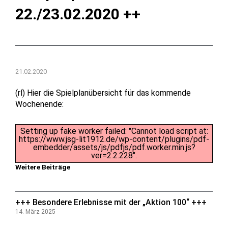
22./23.02.2020 ++
21.02.2020
(rl) Hier die Spielplanübersicht für das kommende
Wochenende:
Setting up fake worker failed: "Cannot load script at:
https://www.jsg-lit1912.de/wp-content/plugins/pdf-
embedder/assets/js/pdfjs/pdf.worker.min.js?
ver=2.2.228".
Weitere Beiträge
+++ Besondere Erlebnisse mit der „Aktion 100“ +++
14. März 2025