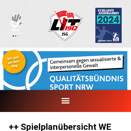
Zum
Inhalt
springen
++ Spielplanübersicht WE