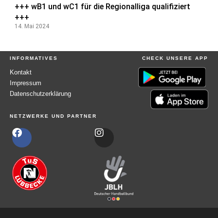
+++ wB1 und wC1 für die Regionalliga qualifiziert
+++
14. Mai 2024
INFORMATIVES
CHECK UNSERE APP
Kontakt
Impressum
Datenschutzerklärung
NETZWERKE UND PARTNER
F
I
a
n
c
s
e
t
b
a
o
g
o
r
k
a
m