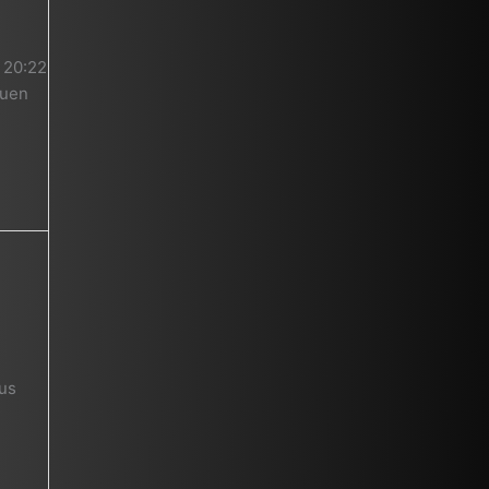
 20:22
euen
us