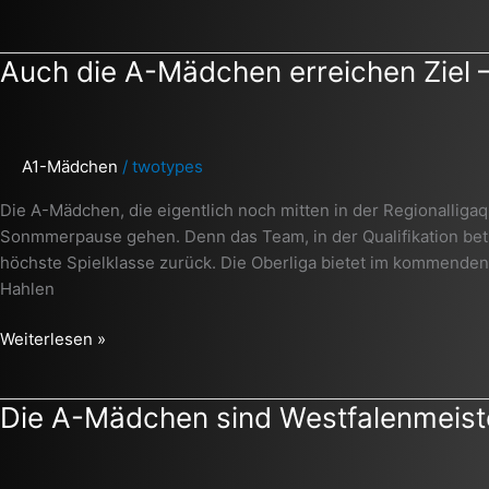
Auch
Auch die A-Mädchen erreichen Ziel 
die
A-
Mädchen
A1-Mädchen
/
twotypes
erreichen
Ziel
Die A-Mädchen, die eigentlich noch mitten in der Regionalligaqu
–
Sonmmerpause gehen. Denn das Team, in der Qualifikation betre
Oberliga
höchste Spielklasse zurück. Die Oberliga bietet im kommend
2012/2013
Hahlen
Weiterlesen »
Die
Die A-Mädchen sind Westfalenmeist
A-
Mädchen