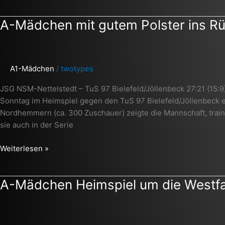
A-
A-Mädchen mit gutem Polster ins Rü
Mädchen
mit
gutem
A1-Mädchen
/
twotypes
Polster
ins
JSG NSM-Nettelstedt – TuS 97 Bielefeld/Jöllenbeck 27:21 (15:
Rückspiel
Sonntag im Heimspiel gegen den TuS 97 Bielefeld/Jöllenbeck e
Nordhemmern (ca. 300 Zuschauer) zeigte die Mannschaft, train
sie auch in der Serie
Weiterlesen »
A-
A-Mädchen Heimspiel um die Westfa
Mädchen
Heimspiel
um