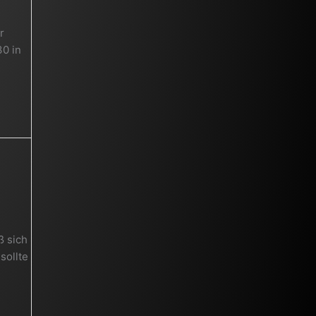
r
30 in
ß sich
sollte