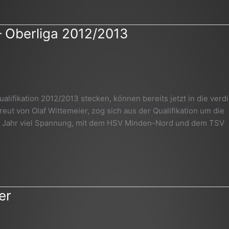
– Oberliga 2012/2013
alifikation 2012/2013 stecken, können bereits jetzt in die verd
ut von Olaf Wittemeier, zog sich aus der Qualifikation um die
en Jahr viel Spannung, mit dem HSV Minden-Nord und dem TSV
er