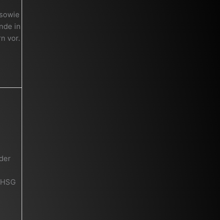
 sowie
nde in
n vor.
der
r HSG