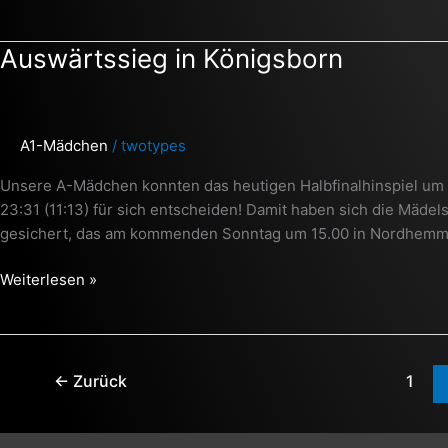
Auswärtssieg
Auswärtssieg in Königsborn
in
Königsborn
A1-Mädchen
/
twotypes
Unsere A-Mädchen konnten das heutigen Halbfinalhinspiel um 
23:31 (11:13) für sich entscheiden! Damit haben sich die Mädel
gesichert, das am kommenden Sonntag um 15.00 in Nordhemmern
Weiterlesen »
←
Zurück
1