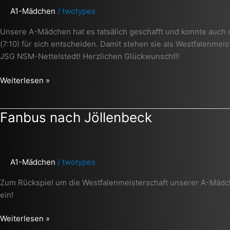
sind
A1-Mädchen
/
twotypes
Westfalenmeister
Unsere A-Mädchen hat es tatsälich geschafft und konnte auch d
(7:10) für sich entscheiden. Damit stehen sie als Westfalenmeis
JSG NSM-Nettelstedt! Herzlichen Glückwunsch!!!
Weiterlesen »
Fanbus
Fanbus nach Jöllenbeck
nach
Jöllenbeck
A1-Mädchen
/
twotypes
Zum Rückspiel um die Westfalenmeisterschaft unserer A-Mädch
ein!
Weiterlesen »