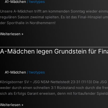
A1-Mädchen
/
twotypes
die
Westfalenmeisterschaft
Unsere A-Mädchen trifft am kommenden Sonntag wieder einmal a
regulären Saison zweimal spielten. Es ist das Final-Hinspiel 
der Sporthalle in Nordhemmern!
Weiterlesen »
A-
A-Mädchen legen Grundstein für Fin
Mädchen
legen
Grundstein
A1-Mädchen
/
twotypes
für
Finaleinzug
Königsborner SV – JSG NSM-Nettelstedt 23:31 (11:13) Die JSG a
weder durch einen schnellen 3:1 Rückstand noch durch die fre
sich als Erfolgs Garant erweisen, denn mit fortlaufender Spie
Weiterlesen »