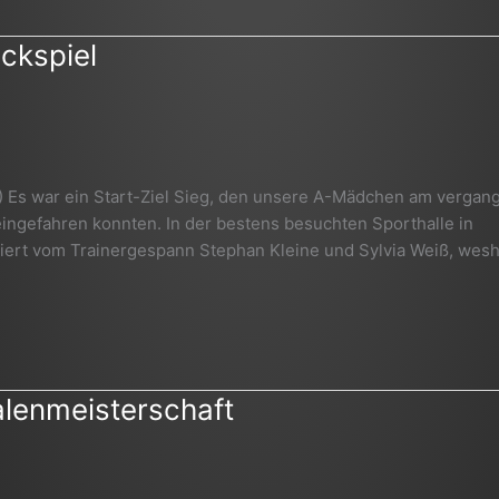
ckspiel
9) Es war ein Start-Ziel Sieg, den unsere A-Mädchen am verga
ingefahren konnten. In der bestens besuchten Sporthalle in
iert vom Trainergespann Stephan Kleine und Sylvia Weiß, wesh
lenmeisterschaft