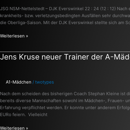
mit
JSG NSM-Nettelstedt – DJK Everswinkel 22 : 24 (12 : 12) Nach
knapper
krankheits- bzw. verletzungsbedingten Ausfällen sehr durch
Niederlage
die Oberliga-Saison. Mit der DJK Everswinkel stellte sich am 
Weiterlesen »
Jens
Jens Kruse neuer Trainer der A-Mä
Kruse
neuer
Trainer
A1-Mädchen
/
twotypes
der
A-
Nach dem scheiden des bisherigen Coach Stephan Kleine ist di
Mädchen
bereits diverse Mannschaften sowohl im Mädchen-, Frauen- un
Erfahrung verpflichtet werden. Er konnte unter anderem Erfo
EURo feiern. Vielleicht
Weiterlesen »