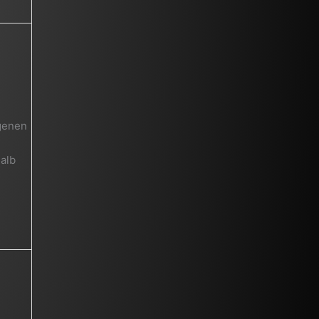
ngenen
alb