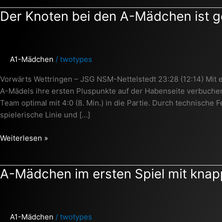
Der
Der Knoten bei den A-Mädchen ist g
Knoten
bei
den
A1-Mädchen
/
twotypes
A-
Mädchen
Vorwärts Wettringen – JSG NSM-Nettelstedt 23:28 (12:14) Mit 
ist
A-Mädels ihre ersten Pluspunkte auf der Habenseite verbuchen.
geplatzt
Team optimal mit 4:0 (8. Min.) in die Partie. Durch technische 
spielerische Linie und […]
Weiterlesen »
A-
A-Mädchen im ersten Spiel mit knap
Mädchen
im
ersten
A1-Mädchen
/
twotypes
Spiel