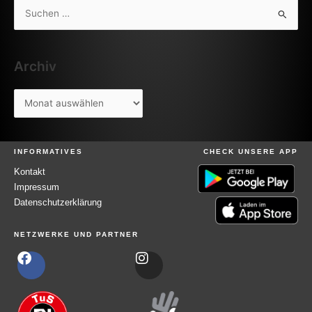
S
u
c
Archiv
h
e
n
n
a
INFORMATIVES
CHECK UNSERE APP
c
Kontakt
h
Impressum
Datenschutzerklärung
:
NETZWERKE UND PARTNER
F
I
a
n
c
s
e
t