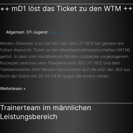
++ mD1 löst das Ticket zu den WTM ++
++
mD1
löst
das
Allgemein
,
D1-Jugend
/
cw
Ticket
zu
Minden-Stemmer (cw) Die mD1 der JSG LIT 1912 hat gestern am
den
frühen Abend ihr Ticket zu den Westfalenteilmeisterschaften (WTM)
WTM
gelöst. In dem vom Handballkreis Minden-Lübbecke vorgezogenem
++
Rückspiel zwischen dem Tabellenersten JSG LIT 1912 und dem
Tabellenzweiten HSV Minden-Nord konnte sich die mD1 der JSG aus
Sicht der Gäste mit 26:24 (14:9) gegen die erneut starke
Weiterlesen »
Trainerteam im männlichen
Trainerteam
im
Leistungsbereich
männlichen
Leistungsbereich