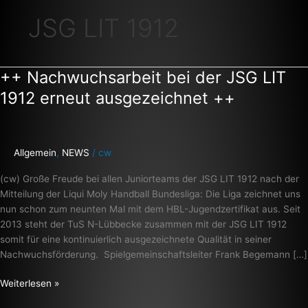
JSG LIT 1912
++ Nachwuchsarbeit bei der JSG LIT
++
Nachwuchsarbeit
1912 erneut ausgezeichnet ++
bei
der
JSG
LIT
Allgemein
,
NEWS
/
cw
1912
(cw) Große Freude bei allen Juniorteams der JSG LIT 1912 nach der
erneut
Mitteilung der Liqui Moly Handball Bundesliga: Die Liga zeichnet uns
ausgezeichnet
nun schon zum neunten Mal mit dem HBL-Jugendzertifikat aus. Seit
++
2013 steht der TuS N-Lübbecke zusammen mit der JSG LIT 1912
somit für eine kontinuierlich ausgezeichnete Qualität in seiner
Nachwuchsförderung. Spielgemeinschaftsleiter Frank Begemann […]
Weiterlesen »