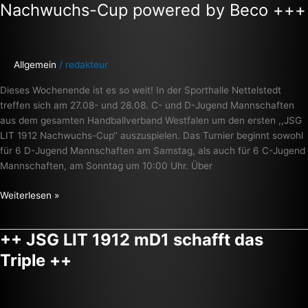
Nachwuchs-Cup powered by Beco +++
Allgemein
/
redakteur
Dieses Wochenende ist es so weit! In der Sporthalle Nettelstedt
treffen sich am 27.08- und 28.08. C- und D-Jugend Mannschaften
aus dem gesamten Handballverband Westfalen um den ersten ,,JSG
LIT 1912 Nachwuchs-Cup‘‘ auszuspielen. Das Turnier beginnt sowohl
für 6 D-Jugend Mannschaften am Samstag, als auch für 6 C-Jugend
Mannschaften, am Sonntag um 10:00 Uhr. Über
Weiterlesen »
++ JSG LIT 1912 mD1 schafft das
++
JSG
Triple ++
LIT
1912
mD1