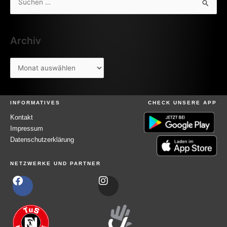
S
u
c
Archiv
h
e
n
n
a
INFORMATIVES
CHECK UNSERE APP
c
Kontakt
h
Impressum
Datenschutzerklärung
:
NETZWERKE UND PARTNER
F
I
a
n
c
s
e
t
b
a