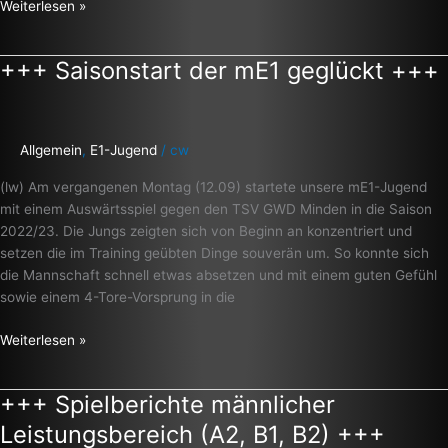
Weiterlesen »
+++ Saisonstart der mE1 geglückt +++
+++
Saisonstart
der
mE1
Allgemein
,
E1-Jugend
/
cw
geglückt
+++
(lw) Am vergangenen Montag (12.09) startete unsere mE1-Jugend
mit einem Auswärtsspiel gegen den TSV GWD Minden in die Saison
2022/23. Die Jungs zeigten sich von Beginn an konzentriert und
setzen die im Training geübten Dinge souverän um. So konnte sich
die Mannschaft schnell etwas absetzen und mit einem guten Gefühl
sowie einem 4-Tore-Vorsprung in die
Weiterlesen »
+++ Spielberichte männlicher
+++
Spielberichte
Leistungsbereich (A2, B1, B2) +++
männlicher