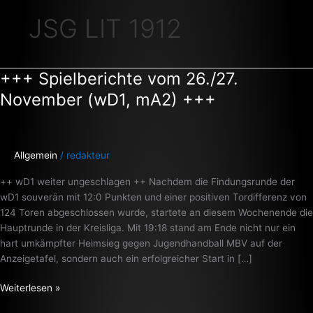
JSG LIT 1912
+++ Spielberichte vom 26./27.
+++
Spielberichte
November (wD1, mA2) +++
vom
26./27.
November
(wD1,
Allgemein
/
redakteur
mA2)
++ wD1 weiter ungeschlagen ++ Nachdem die Findungsrunde der
+++
wD1 souverän mit 12:0 Punkten und einer positiven Tordifferenz von
124 Toren abgeschlossen wurde, startete an diesem Wochenende die
Hauptrunde in der Kreisliga. Mit 19:18 stand am Ende nicht nur ein
hart umkämpfter Heimsieg gegen Jugendhandball MBV auf der
Anzeigetafel, sondern auch ein erfolgreicher Start in […]
Weiterlesen »