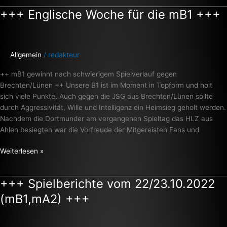
+++ Englische Woche für die mB1 +++
+++
Englische
Woche
für
Allgemein
/
redakteur
die
mB1
++ mB1 gewinnt nach schwierigem Spielverlauf gegen
+++
Brechten/Lünen ++ Unsere B1 ist im Moment in Topform und holt
sich viele Punkte. Auch gegen die JSG aus Brechten/Lünen sollte
durch Aggressivität, Wille und Intelligenz ein Heimsieg geholt werden.
Nachdem die Dortmunder am vergangenen Spieltag das HLZ aus
Ahlen besiegten war die Vorfreude der Mitgereisten Fans und
Weiterlesen »
+++ Spielberichte vom 22/23.10.2022
+++
Spielberichte
(mB1,mA2) +++
vom
22/23.10.2022
(mB1,mA2)