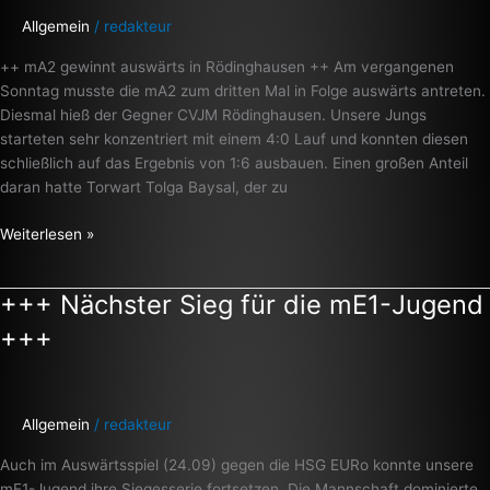
+++
Allgemein
/
redakteur
++ mA2 gewinnt auswärts in Rödinghausen ++ Am vergangenen
Sonntag musste die mA2 zum dritten Mal in Folge auswärts antreten.
Diesmal hieß der Gegner CVJM Rödinghausen. Unsere Jungs
starteten sehr konzentriert mit einem 4:0 Lauf und konnten diesen
schließlich auf das Ergebnis von 1:6 ausbauen. Einen großen Anteil
daran hatte Torwart Tolga Baysal, der zu
Weiterlesen »
+++ Nächster Sieg für die mE1-Jugend
+++
Nächster
+++
Sieg
für
die
mE1-
Allgemein
/
redakteur
Jugend
Auch im Auswärtsspiel (24.09) gegen die HSG EURo konnte unsere
+++
mE1-Jugend ihre Siegesserie fortsetzen. Die Mannschaft dominierte