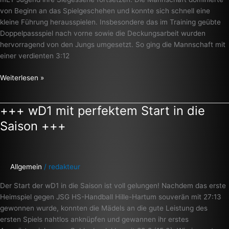
von Beginn an das Spielgeschehen und konnte sich schnell eine
kleine Führung herausspielen. Insbesondere das im Training geübte
Doppelpassspiel nach vorne sowie die Deckungsarbeit wurden
hervorragend von den Jungs umgesetzt. So ging die Mannschaft mit
einer verdienten 3:12
Weiterlesen »
+++ wD1 mit perfektem Start in die
+++
wD1
Saison +++
mit
perfektem
Start
in
Allgemein
/
redakteur
die
Der Start der wD1 in die Saison ist voll gelungen! Nachdem das erste
Saison
Heimspiel gegen JSG HS-Handball Hille-Hartum souverän mit 27:13
+++
gewonnen wurde, konnten die Mädels an die gute Leistung des
ersten Spiels nahtlos anknüpfen und gewannen ihr erstes