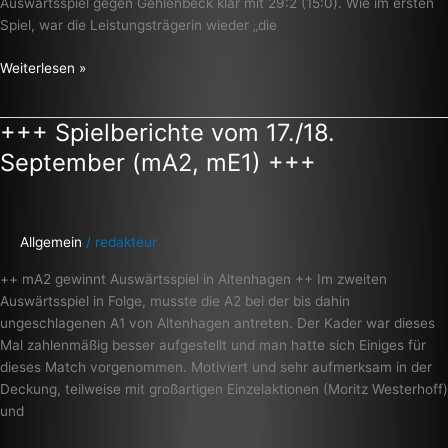
Auswärtsspiel gegen Gehlenbeck klar mit 29:2 (15:0). Wie im ersten
Spiel, war die Leistungsträgerin wieder „die
Weiterlesen »
+++ Spielberichte vom 17./18.
+++
Spielberichte
September (mA2, mE1) +++
vom
17./18.
September
(mA2,
Allgemein
/
redakteur
mE1)
++ mA2 gewinnt Auswärtsspiel in Altenhagen ++ Im zweiten
+++
Auswärtsspiel in Folge, musste die A2 bei der bis dahin
ungeschlagenen A1 von Altenhagen antreten. Der Kader war dieses
Mal zahlenmäßig besser aufgestellt und man hatte sich Einiges für
dieses Match vorgenommen. Motiviert und sehr aufmerksam in der
Deckung, teilweise mit großartigen Einzelaktionen (Moritz Westerhoff)
und