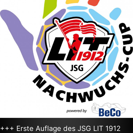
1912
Nachwuchs-
Cup
powered
by
Beco
+++
+++ Erste Auflage des JSG LIT 1912