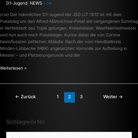
schafft
D1-Jugend
,
NEWS
/
cw
das
(cw) Der männlichen D1-Jugend der JSG LIT 1912 ist mit dem
Triple
Pokalsieg um den Alfred-Münnichow-Pokal am vergangenen Sonntag
++
in Nettelstedt das Triple gelungen: Kreismeister, Westfalenteilmeister
und nun auch noch Pokalsieger. Kurios dabei die von Corona
beeinflussten zeitlichen Abläufe: Nach der vom Handballkreis
Minden-Lübbecke (HBK) angesetzten Vorrunde zur Aufteilung in
Meister – und Platzierungsrunde und der
Weiterlesen »
←
Zurück
1
2
3
Weiter
→
Schlagwörter