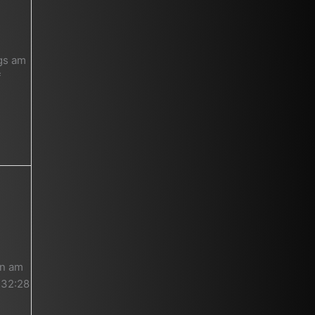
gs am
f
en am
 32:28