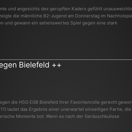
te und angesichts des gerupften Kaders gefühlt unausweichli
 zeigte die männliche B2-Jugend am Donnerstag im Nachholspie
ison und gewann ein sehenswertes Spiel gegen eine stark
egen Bielefeld ++
egen die HSG EGB Bielefeld ihrer Favoritenrolle gerecht gewo
11) lautet das Ergebnis einer unerwartet einseitigen Partie, die
lerische Momente bot. Wenn es nach der Geräuschkulisse