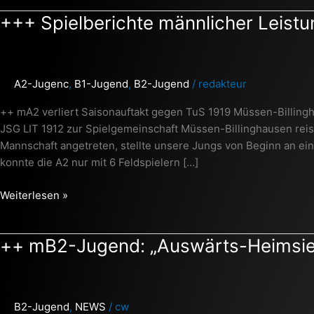
+++
+++ Spielberichte männlicher Leistu
Spielberichte
männlicher
Leistungsbereich
A2-Jugenc
,
B1-Jugend
,
B2-Jugend
/
redakteur
(A2,
B1,
++ mA2 verliert Saisonauftakt gegen TuS 1919 Müssen-Billing
B2)
JSG LIT 1912 zur Spielgemeinschaft Müssen-Billinghausen reisen
+++
Mannschaft angetreten, stellte unsere Jungs von Beginn an ei
konnte die A2 nur mit 6 Feldspielern […]
Weiterlesen »
++
++ mB2-Jugend: „Auswärts-Heimsieg
mB2-
Jugend:
„Auswärts-
B2-Jugend
,
NEWS
/
cw
Heimsieg“