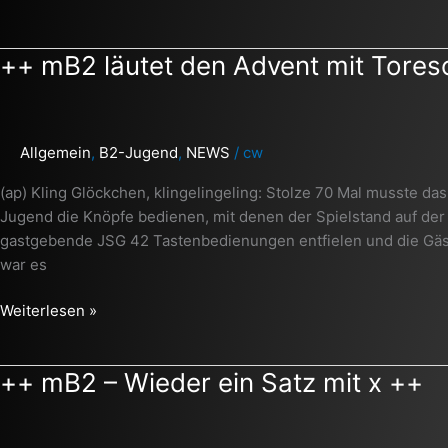
++
++ mB2 läutet den Advent mit Tores
mB2
läutet
den
Allgemein
,
B2-Jugend
,
NEWS
/
cw
Advent
mit
(ap) Kling Glöckchen, klingelingeling: Stolze 70 Mal musste 
Toreschmeißen
Jugend die Knöpfe bedienen, mit denen der Spielstand auf der A
ein
gastgebende JSG 42 Tastenbedienungen entfielen und die Gäs
++
war es
Weiterlesen »
++
++ mB2 – Wieder ein Satz mit x ++
mB2
–