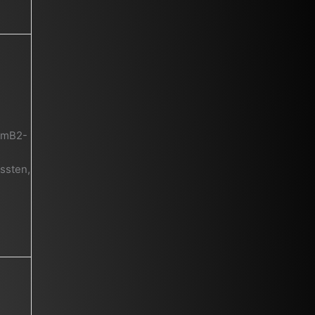
r mB2-
ssten,