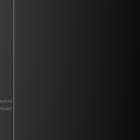
ewohnt
chnell