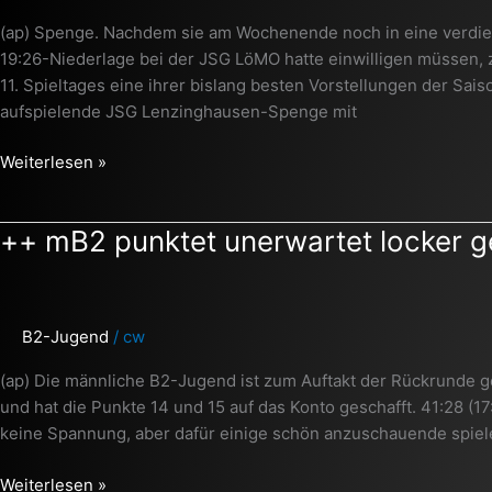
nach
(ap) Spenge. Nachdem sie am Wochenende noch in eine verdien
toller
19:26-Niederlage bei der JSG LöMO hatte einwilligen müssen,
Leistung
11. Spieltages eine ihrer bislang besten Vorstellungen der Sa
++
aufspielende JSG Lenzinghausen-Spenge mit
Weiterlesen »
++
++ mB2 punktet unerwartet locker g
mB2
punktet
unerwartet
B2-Jugend
/
cw
locker
gegen
(ap) Die männliche B2-Jugend ist zum Auftakt der Rückrunde g
Bielefeld
und hat die Punkte 14 und 15 auf das Konto geschafft. 41:28 (17:
++
keine Spannung, aber dafür einige schön anzuschauende spie
Weiterlesen »