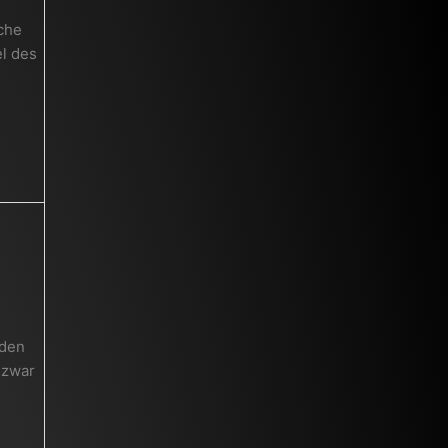
che
l des
rden
 zwar