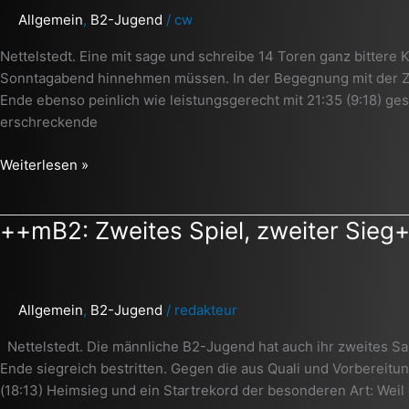
Wieder
Allgemein
,
B2-Jugend
/
cw
ein
Satz
Nettelstedt. Eine mit sage und schreibe 14 Toren ganz bittere
mit
Sonntagabend hinnehmen müssen. In der Begegnung mit der Z
x
Ende ebenso peinlich wie leistungsgerecht mit 21:35 (9:18) ge
++
erschreckende
Weiterlesen »
++mB2:
++mB2: Zweites Spiel, zweiter Sieg
Zweites
Spiel,
zweiter
Allgemein
,
B2-Jugend
/
redakteur
Sieg++
Nettelstedt. Die männliche B2-Jugend hat auch ihr zweites Sa
Ende siegreich bestritten. Gegen die aus Quali und Vorbereit
(18:13) Heimsieg und ein Startrekord der besonderen Art: Weil 