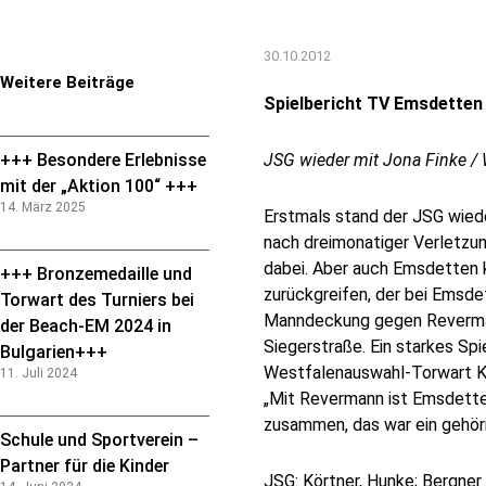
30.10.2012
Weitere Beiträge
Spielbericht TV Emsdetten
+++ Besondere Erlebnisse
JSG wieder mit Jona Finke / 
mit der „Aktion 100“ +++
14. März 2025
Erstmals stand der JSG wied
nach dreimonatiger Verletzun
dabei.
Aber auch Emsdetten k
+++ Bronzemedaille und
zurückgreifen, der bei Emsdet
Torwart des Turniers bei
Manndeckung gegen Revermann
der Beach-EM 2024 in
Siegerstraße. Ein starkes Sp
Bulgarien+++
Westfalenauswahl-Torwart Kev
11. Juli 2024
„Mit Revermann ist Emsdetten
zusammen, das war ein gehörig
Schule und Sportverein –
Partner für die Kinder
JSG: Körtner, Hunke; Bergner 