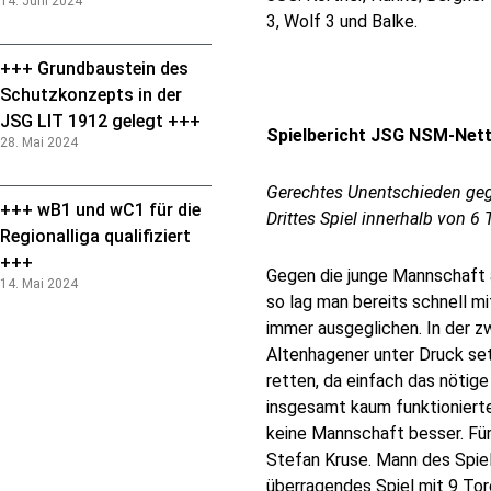
14. Juni 2024
3, Wolf 3 und Balke.
+++ Grundbaustein des
Schutzkonzepts in der
JSG LIT 1912 gelegt +++
Spielbericht JSG NSM-Nett
28. Mai 2024
Gerechtes Unentschieden geg
+++ wB1 und wC1 für die
Drittes Spiel innerhalb von 6
Regionalliga qualifiziert
+++
Gegen die junge Mannschaft 
14. Mai 2024
so lag man bereits schnell m
immer ausgeglichen. In der z
Altenhagener unter Druck set
retten, da einfach das nöti
insgesamt kaum funktionierte
keine Mannschaft besser. Für 
Stefan Kruse. Mann des Spiel
überragendes Spiel mit 9 To