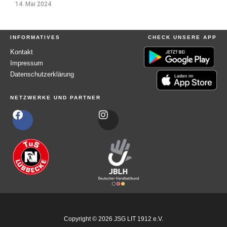
14. Mai 2024
INFORMATIVES
CHECK UNSERE APP
Kontakt
Impressum
Datenschutzerklärung
NETZWERKE UND PARTNER
F
I
a
n
c
s
e
t
b
a
o
g
o
r
k
a
m
Copyright © 2026 JSG LIT 1912 e.V.