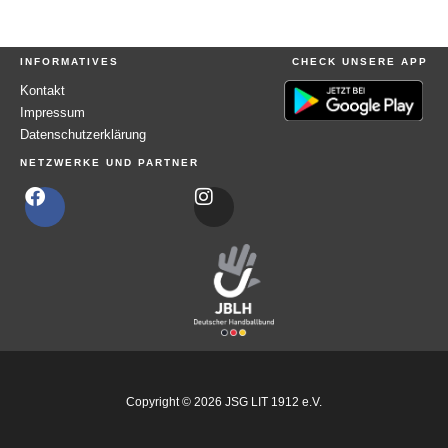
INFORMATIVES
CHECK UNSERE APP
Kontakt
Impressum
Datenschutzerklärung
NETZWERKE UND PARTNER
F
I
a
n
c
s
e
t
b
a
o
g
o
r
k
a
m
Copyright © 2026 JSG LIT 1912 e.V.