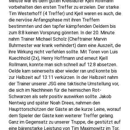
Minute war es dem guten Kreisläufer Kjell Rollmann
vorbehalten den ersten Treffer zu erzielen. Der starke
Tim Westerhoff (4 Treffer) und Kjell waren es auch, die
die nervöse Anfangsphase mit ihren Treffern
bestimmten und den tapfer kämpfenden Oeldern bis
zum 8:8 keinen Vorsprung gönnten. In der 20. Minute
nahm Trainer Michael Scholz (Cheftrainer Marvin
Buhrmester war krank verhindert) dann eine Auszeit, die
ihre Wirkung nicht verfehlen sollte. Mit Toren von Luis
Kuechhold (2x), Henry Hoffmann und erneut Kjell
Rollmann, konnte man sich schnell auf 12:8 absetzen.
Oelde kam seinerseits aber wieder ran und konnte bis
zur Halbzeit auf 13:11 verkürzen. In der Halbzeit nahm
der Trainer unserer JSG eine taktische Umstellung vor,
die sich im Nachhinein für die heimischen Rot-
Schwarzen als sehr positiv auswirken sollte. Jakob
Nentwig und später Noah Drees, nahmen den
Haupttorschützen der Gäste an die kurze Leine, worauf
dem Spieler der Gäste kein weiterer Treffer gelang.
Ganz im Gegensatz zu unserer Truppe, die gestützt auf
eine bärenstarke Leistung von Tim Maximowitz im Tor,