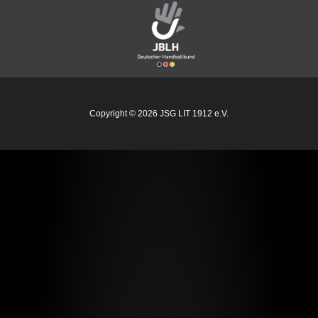
e
t
b
a
o
g
o
r
k
a
m
Copyright © 2026 JSG LIT 1912 e.V.