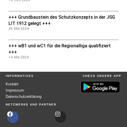
+++ Grundbaustein des Schutzkonzepts in der JSG
LIT 1912 gelegt +++
28. Mai 2024
+++ wB1 und wC1 für die Regionalliga qualifiziert
+++
14. Mai 2024
INFORMATIVES
CHECK UNSERE APP
Kontakt
Impressum
Datenschutzerklärung
NETZWERKE UND PARTNER
F
I
a
n
c
s