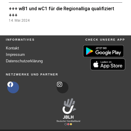
+++ wB1 und wC1 für die Regionalliga qualifiziert
+++
14. Mai 2024
INFORMATIVES
CHECK UNSERE APP
Kontakt
Impressum
Datenschutzerklärung
NETZWERKE UND PARTNER
F
I
a
n
c
s
e
t
b
a
o
g
o
r
k
a
m