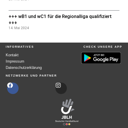
+++ wB1 und wC1 für die Regionalliga qualifiziert
+++
14. Mai 2024
INFORMATIVES
CHECK UNSERE APP
Kontakt
Impressum
Datenschutzerklärung
NETZWERKE UND PARTNER
F
I
a
n
c
s
e
t
b
a
o
g
o
r
k
a