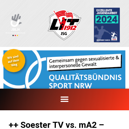
Zum
Inhalt
springen
++ Soester TV vs. mA2 –