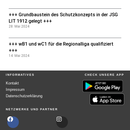
+++ Grundbaustein des Schutzkonzepts in der JSG
LIT 1912 gelegt +++
28. Mai 2024
+++ wB1 und wC1 für die Regionalliga qualifiziert
+++
14. Mai 2024
INFORMATIVES
CHECK UNSERE APP
Kontakt
Impressum
Datenschutzerklärung
NETZWERKE UND PARTNER
F
I
a
n