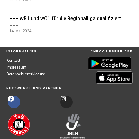
+++ wB1 und wC1 für die Regionalliga qualifiziert
+++
14. Mai 2024
INFORMATIVES
CHECK UNSERE APP
Kontakt
Impressum
Datenschutzerklärung
NETZWERKE UND PARTNER
F
I
a
n
c
s
e
t
b
a
o
g
o
r