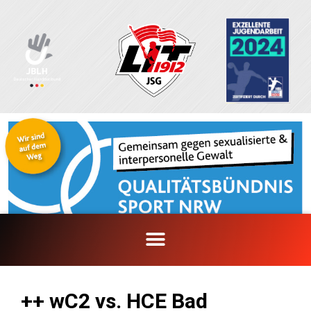
Zum
Inhalt
springen
++ wC2 vs. HCE Bad