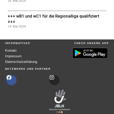
28. Mai 2024
+++ wB1 und wC1 für die Regionalliga qualifiziert
+++
14. Mai 2024
INFORMATIVES
CHECK UNSERE APP
Kontakt
Impressum
Datenschutzerklärung
NETZWERKE UND PARTNER
F
I
a
n
c
s
e
t
b
a
o
g
o
r
k
a