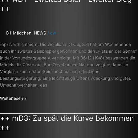
wD1
++
–
zweites
Spiel
–
D1-Mädchen
,
NEWS
/
cw
zweiter
(ap) Nordhemmern. Die weibliche D1-Jugend hat am Wochenende
Sieg
auch ihr zweites Saisonspiel gewonnen und den „Platz an der Sonne“
++
in der Vorrundengruppe A verteidigt. Mit 36:12 (19:8) bezwangen die
Mädels die Gäste aus Bad Oeynhausen klar und zeigten dabei im
Vergleich zum ersten Spiel nochmal eine deutliche
Leistungssteigerung. Eine leichtfüßige Offensivdeckung und gutes
Umschaltverhalten, das
Weiterlesen »
++ mD3: Zu spät die Kurve bekommen
++
mD3:
++
Zu
spät