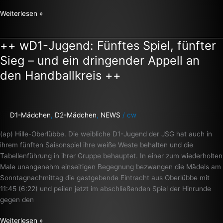
Weiterlesen »
++ wD1-Jugend: Fünftes Spiel, fünfter
++
wD1-
Sieg – und ein dringender Appell an
Jugend:
den Handballkreis ++
Fünftes
Spiel,
fünfter
Sieg
D1-Mädchen
,
D2-Mädchen
,
NEWS
/
cw
–
und
(ap) Hille-Oberlübbe. Die weibliche D1-Jugend der JSG hat auch in
ein
ihrem fünften Saisonspiel ihre weiße Weste behalten und die
dringender
Tabellenführung in ihrer Gruppe behauptet. In einer zum wiederholten
Appell
Male unangenehm einseitigen Begegnung bezwangen die Mädels am
an
Sonntagnachmittag die gastgebende Eintracht aus Oberlübbe mit
den
11:45 (6:22) und peilen jetzt im abschließenden Spiel der Hinrunde
Handballkreis
gegen den
++
Weiterlesen »