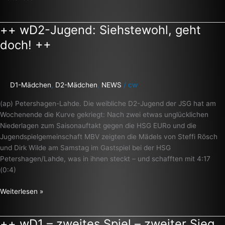
++ wD2-Jugend: Siehstewohl, geht
++
wD2-
doch! ++
Jugend:
Siehstewohl,
geht
doch!
D1-Mädchen
,
D2-Mädchen
,
NEWS
/
cw
++
(ap) Petershagen-Lahde. Die weibliche D2-Jugend der JSG hat am
Wochenende die Kurve gekriegt: Nach zwei etwas unglücklichen
Niederlagen zum Saisonauftakt gegen die HSG EURo und die
Jugendspielgemeinschaft MBV zeigten die Mädels von Steffi Rösch
und Dirk Wilde am Samstag im Gastspiel bei der HSG
Petershagen/Lahde, was in ihnen steckt – und schafften mit 4:17
(0:4)
Weiterlesen »
++ wD1 – zweites Spiel – zweiter Sieg
++