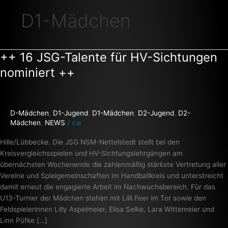
D1-Mädchen
++ 16 JSG-Talente für HV-Sichtungen
++
16
nominiert ++
JSG-
Talente
für
HV-
D-Mädchen
,
D1-Jugend
,
D1-Mädchen
,
D2-Jugend
,
D2-
Sichtungen
Mädchen
,
NEWS
/
cw
nominiert
Hille/Lübbecke. Die JSG NSM-Nettelstedt stellt bei den
++
Kreisvergleichsspielen und HV-Sichtungslehrgängen am
übernächsten Wochenende die zahlenmäßig stärkste Vertretung aller
Vereine und Spielgemeinschaften im Handballkreis und unterstreicht
damit erneut die engagierte Arbeit im Nachwuchsbereich. Für das
U13-Turnier der Mädchen stehen mit Lilli Feer im Tor sowie den
Feldspielerinnen Lilly Aspelmeier, Elisa Selke, Lara Wittemeier und
Linn Püfke […]