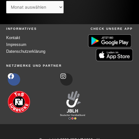
e
n
n
a
INFORMATIVES
CHECK UNSERE APP
c
Kontakt
h
Impressum
Datenschutzerklärung
:
NETZWERKE UND PARTNER
F
I
a
n
c
s
e
t
b
a
o
g
o
r
k
a
m