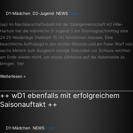
die
Kurve
D1-Mädchen
,
D2-Jugend
,
NEWS
/
cw
bekommen
(ap) Im Nachbarschaftsduell mit der Spielgemeinschaft H2 Hille-
++
Hartum hat die männliche D-Jugend 3 am Sonntagnachmittag eine
24:25-Niederlage (Halbzeit 10:14) hinnehmen müssen. Eine
beachtliche Aufholjagd in den letzten Minuten und ein freier Wurf von
sechs Metern zum Ausgleich wenige Sekunden vor Schluss reichten
am Ende wieder nicht, um etwas zählbares auf die Habenseite zu
bringen. Vier
Weiterlesen »
++ wD1 ebenfalls mit erfolgreichem
++
wD1
Saisonauftakt ++
ebenfalls
mit
erfolgreichem
Saisonauftakt
D1-Mädchen
,
NEWS
/
cw