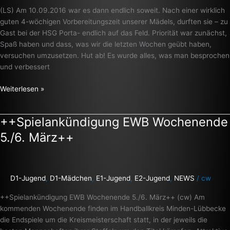
++
(LS) Am 10.09.2016 war es dann endlich soweit. Nach einer wirklich
guten 4-wöchigen Vorbereitungszeit unserer Mädels, durften sie – zu
Gast bei der HSG Porta- endlich auf das Feld. Priorität war zunächst,
Spaß haben und dass, was wir die letzten Wochen geübt haben,
versuchen umzusetzen. Hut ab! Es wurde alles, was man besprochen
und verbessert
Weiterlesen »
++Spielankündigung EWB Wochenende
++Spielankündigung
EWB
5./6. März++
Wochenende
5./6.
März++
D1-Jugend
,
D1-Mädchen
,
E1-Jugend
,
E2-Jugend
,
NEWS
/
cw
++Spielankündigung EWB Wochenende 5./6. März++ (cw) Am
kommenden Wochenende finden im Handballkreis Minden-Lübbecke
die Endspiele um die Kreismeisterschaft statt, in der jeweils die