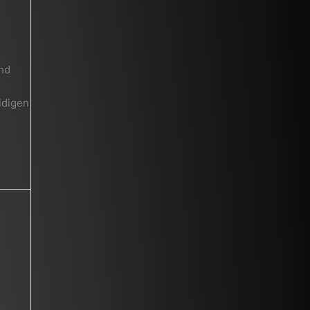
und
idigen