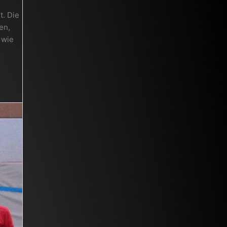
t. Die
en,
 wie