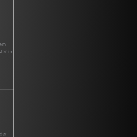
dem
ter in
 der