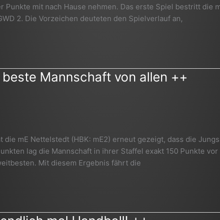
er Punkte mit nach Hause nehmen. Das erste Spiel bestritt die 
D 2. Die Vorzeichen deuteten den Spielverlauf an,
r beste Mannschaft von allen ++
at die mE Nettelstedt (HBK: mE2) erneut gezeigt, dass die Jungs
Punkten lag die Mannschaft in ihrer Staffel exakt 150 Punkte vo
eitbesten. Mit diesem Ergebnis fährt die