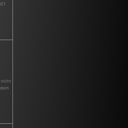
mE1
 nicht
r dem