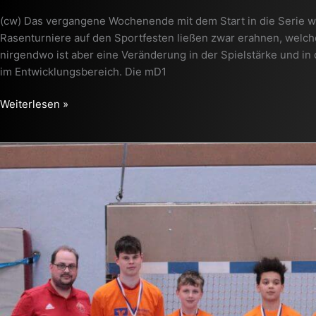
in
(cw) Das vergangene Wochenende mit dem Start in die Serie 
die
Rasenturniere auf den Sportfesten ließen zwar erahnen, wel
Serie
nirgendwo ist aber eine Veränderung in der Spielstärke und 
++
im Entwicklungsbereich. Die mD1
Weiterlesen »
++
mE
Nettelstedt
schafft
erneut
das
Double
++