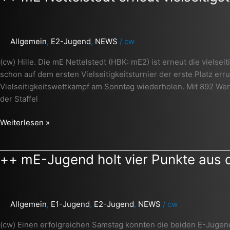
Allgemein
,
E2-Jugend
,
NEWS
/
cw
(cw) Hille. Die mE Nettelstedt (HBK: mE2) ist erneut die viel
schon auf dem ersten Vielseitigkeitsturnier der erste Platz er
Vielseitigkeitswettkampf am Sonntag wiederholen. Mit 892 We
der Staffel
Weiterlesen »
++
++ mE-Jugend holt vier Punkte aus 
mE-
Jugend
holt
Allgemein
,
E1-Jugend
,
E2-Jugend
,
NEWS
/
cw
vier
Punkte
(cw) Einen erfolgreichen Samstag konnten die beiden E-Juge