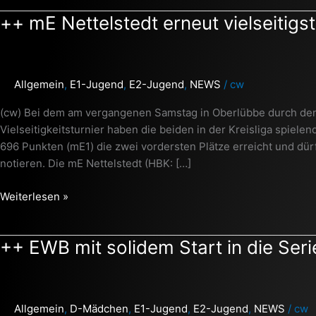
++
++ mE Nettelstedt erneut vielseitig
mE
Nettelstedt
erneut
Allgemein
,
E1-Jugend
,
E2-Jugend
,
NEWS
/
cw
vielseitigste
Mannschaft
(cw) Bei dem am vergangenen Samstag in Oberlübbe durch de
++
Vielseitigkeitsturnier haben die beiden in der Kreisliga spi
696 Punkten (mE1) die zwei vordersten Plätze erreicht und dürf
notieren. Die mE Nettelstedt (HBK: […]
Weiterlesen »
++
++ EWB mit solidem Start in die Ser
EWB
mit
solidem
Allgemein
,
D-Mädchen
,
E1-Jugend
,
E2-Jugend
,
NEWS
/
cw
Start