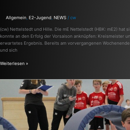
Allgemein
,
E2-Jugend
,
NEWS
/
cw
(cw) Nettelstedt und Hille. Die mE Nettelstedt (HBK: mE2) hat 
konnte an den Erfolg der Vorsaison anknüpfen: Kreismeister un
erwartetes Ergebnis. Bereits am vorvergangenen Wochenende ko
und sich
Weiterlesen »
++
mE
Nettelstedt
erneut
vielseitigste
Mannschaft
im