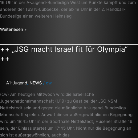
16 Uhr in der A-Jugend-Bundesliga West um Punkte kämpft und zum
anderen der TuS N-Lübbecke, der ab 19 Uhr in der 2. Handball-
Bundesliga einen weiteren Heimsieg
Weiterlesen »
++ „JSG macht Israel fit für Olympia“
++
„JSG
++
macht
Israel
fit
für
A1-Jugend
,
NEWS
/
cw
Olympia“
(cw) Am heutigen Mittwoch wird die Israelische
++
Jugendnationalmannschaft (U19) zu Gast bei der JSG NSM-
Nettelstedt sein und gegen die männliche A-Jugend-Bundesliga
Mannschaft spielen. Anwurf dieser außergewöhnlichen Begegnung
wird um 18:45 Uhr in der Sporthalle Nettelstedt, Husener Straße 16
sein, der Einlass startet um 17:45 Uhr, Nicht nur die Begegnung an
sich ist außergewöhnlich, auch das