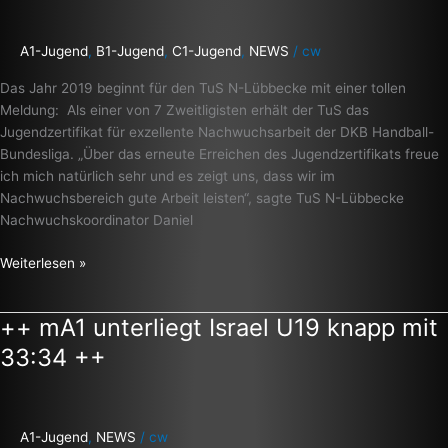
A1-Jugend
,
B1-Jugend
,
C1-Jugend
,
NEWS
/
cw
Das Jahr 2019 beginnt für den TuS N-Lübbecke mit einer tollen
Meldung: Als einer von 7 Zweitligisten erhält der TuS das
Jugendzertifikat für exzellente Nachwuchsarbeit der DKB Handball-
Bundesliga. „Über das erneute Erreichen des Jugendzertifikats freue
ich mich natürlich sehr und es zeigt uns, dass wir im
Nachwuchsbereich gute Arbeit leisten“, sagte TuS N-Lübbecke
Nachwuchskoordinator Daniel
Weiterlesen »
++ mA1 unterliegt Israel U19 knapp mit
++
mA1
33:34 ++
unterliegt
Israel
U19
knapp
A1-Jugend
,
NEWS
/
cw