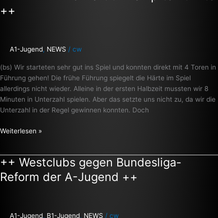
mA2
++
–
zwei
hart
umkämpfte
A1-Jugend
,
NEWS
/
cw
Punkte
(bs) Wir starteten sehr gut ins Spiel und konnten direkt mit 4 Toren in
++
Führung gehen! Die frühe Führung spiegelt die Härte im Spiel
allerdings nicht wieder. Alleine in der ersten Halbzeit mussten wir 8
Minuten in Unterzahl spielen. Aber das setzte uns nicht zu, da wir die
Unterzahl in der Regel gewinnen konnten. Doch
Weiterlesen »
++ Westclubs gegen Bundesliga-
++
Westclubs
Reform der A-Jugend ++
gegen
Bundesliga-
Reform
der
A1-Jugend
,
B1-Jugend
,
NEWS
/
cw