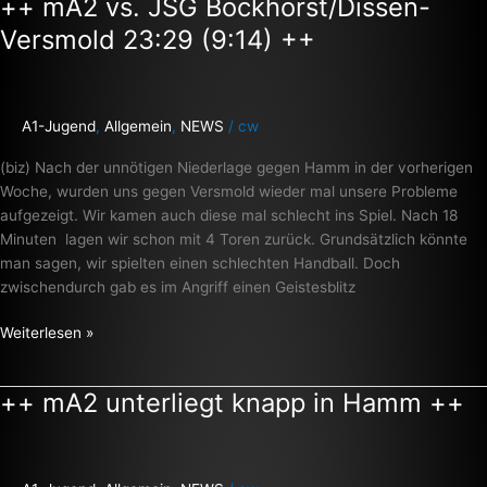
++ mA2 vs. JSG Bockhorst/Dissen-
++
mA2
Versmold 23:29 (9:14) ++
vs.
JSG
Bockhorst/Dissen-
Versmold
A1-Jugend
,
Allgemein
,
NEWS
/
cw
23:29
(biz) Nach der unnötigen Niederlage gegen Hamm in der vorherigen
(9:14)
Woche, wurden uns gegen Versmold wieder mal unsere Probleme
++
aufgezeigt. Wir kamen auch diese mal schlecht ins Spiel. Nach 18
Minuten lagen wir schon mit 4 Toren zurück. Grundsätzlich könnte
man sagen, wir spielten einen schlechten Handball. Doch
zwischendurch gab es im Angriff einen Geistesblitz
Weiterlesen »
++ mA2 unterliegt knapp in Hamm ++
++
mA2
unterliegt
knapp