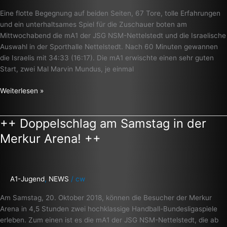
mit
Eine flotte Begegnung auf beiden Seiten, 67 Tore, tolle Erfahrungen
33:34
und ein unterhaltsames Spiel für die Zuschauer boten am
++
Mittwochabend die mA1 der JSG NSM-Nettelstedt und die Israelische
Auswahl in der Sporthalle Nettelstedt. Nach 60 Minuten gewannen
die Israelis mit 34:33 (16:17). Die mA1 erwischte einen sehr guten
Start, zwei Mal Marvin Mundus, je einmal
Weiterlesen »
++ Doppelschlag am Samstag in der
++
Doppelschlag
Merkur Arena! ++
am
Samstag
in
der
A1-Jugend
,
NEWS
/
cw
Merkur
Am Samstag, 20. Oktober 2018, können die Besucher der Merkur
Arena!
Arena in 4,5 Stunden zwei hochklassige Handball-Bundesligaspiele
++
erleben. Zum einen ist es die mA1 der JSG NSM-Nettelstedt, die ab