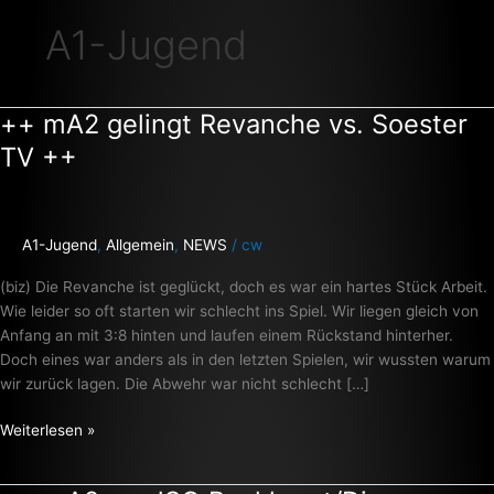
A1-Jugend
++ mA2 gelingt Revanche vs. Soester
++
mA2
TV ++
gelingt
Revanche
vs.
Soester
A1-Jugend
,
Allgemein
,
NEWS
/
cw
TV
(biz) Die Revanche ist geglückt, doch es war ein hartes Stück Arbeit.
++
Wie leider so oft starten wir schlecht ins Spiel. Wir liegen gleich von
Anfang an mit 3:8 hinten und laufen einem Rückstand hinterher.
Doch eines war anders als in den letzten Spielen, wir wussten warum
wir zurück lagen. Die Abwehr war nicht schlecht […]
Weiterlesen »