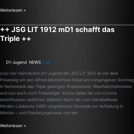
Weiterlesen »
++ JSG LIT 1912 mD1 schafft das
++
JSG
Triple ++
LIT
1912
mD1
schafft
D1-Jugend
,
NEWS
/
cw
das
(cw) Der männlichen D1-Jugend der JSG LIT 1912 ist mit dem
Triple
Pokalsieg um den Alfred-Münnichow-Pokal am vergangenen Sonntag
++
in Nettelstedt das Triple gelungen: Kreismeister, Westfalenteilmeister
und nun auch noch Pokalsieger. Kurios dabei die von Corona
beeinflussten zeitlichen Abläufe: Nach der vom Handballkreis
Minden-Lübbecke (HBK) angesetzten Vorrunde zur Aufteilung in
Meister – und Platzierungsrunde und der
Weiterlesen »