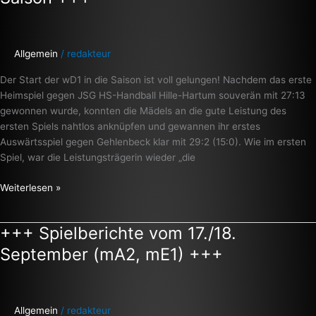
mit
perfektem
Start
in
Allgemein
/
redakteur
die
Der Start der wD1 in die Saison ist voll gelungen! Nachdem das erste
Saison
Heimspiel gegen JSG HS-Handball Hille-Hartum souverän mit 27:13
+++
gewonnen wurde, konnten die Mädels an die gute Leistung des
ersten Spiels nahtlos anknüpfen und gewannen ihr erstes
Auswärtsspiel gegen Gehlenbeck klar mit 29:2 (15:0). Wie im ersten
Spiel, war die Leistungsträgerin wieder „die
Weiterlesen »
+++ Spielberichte vom 17./18.
+++
Spielberichte
September (mA2, mE1) +++
vom
17./18.
September
(mA2,
Allgemein
/
redakteur