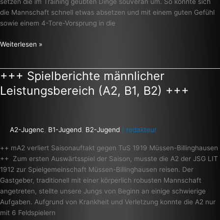
setzen die im Training geübten Dinge souverän um. So konnte sich
die Mannschaft schnell etwas absetzen und mit einem guten Gefühl
sowie einem 4-Tore-Vorsprung in die
Weiterlesen »
+++ Spielberichte männlicher
+++
Spielberichte
Leistungsbereich (A2, B1, B2) +++
männlicher
Leistungsbereich
(A2,
B1,
A2-Jugenc
,
B1-Jugend
,
B2-Jugend
/
redakteur
B2)
++ mA2 verliert Saisonauftakt gegen TuS 1919 Müssen-Billinghausen
+++
++ Zum ersten Auswärtsspiel der Saison, musste die A2 der JSG LIT
1912 zur Spielgemeinschaft Müssen-Billinghausen reisen. Der
Gastgeber, traditionell mit einer körperlich robusten Mannschaft
angetreten, stellte unsere Jungs von Beginn an einige schwierige
Aufgaben. Aufgrund von Krankheit und Verletzung konnte die A2 nur
mit 6 Feldspielern