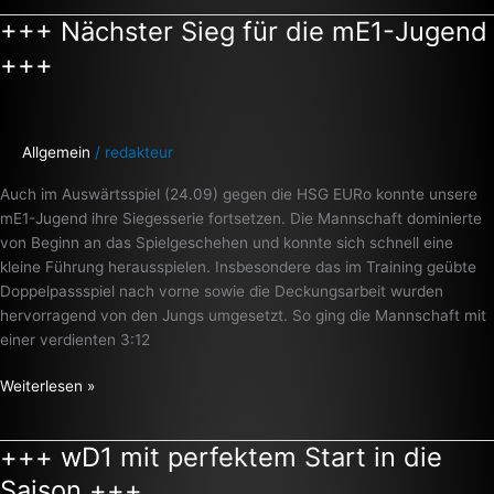
+++ Nächster Sieg für die mE1-Jugend
+++
Nächster
+++
Sieg
für
die
mE1-
Allgemein
/
redakteur
Jugend
Auch im Auswärtsspiel (24.09) gegen die HSG EURo konnte unsere
+++
mE1-Jugend ihre Siegesserie fortsetzen. Die Mannschaft dominierte
von Beginn an das Spielgeschehen und konnte sich schnell eine
kleine Führung herausspielen. Insbesondere das im Training geübte
Doppelpassspiel nach vorne sowie die Deckungsarbeit wurden
hervorragend von den Jungs umgesetzt. So ging die Mannschaft mit
einer verdienten 3:12
Weiterlesen »
+++ wD1 mit perfektem Start in die
+++
wD1
Saison +++