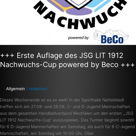
+++ Erste Auflage des JSG LIT 1912
Nachwuchs-Cup powered by Beco +++
Allgemein
/
redakteur
Dieses Wochenende ist es so weit! In der Sporthalle Nettelstedt
treffen sich am 27.08- und 28.08. C- und D-Jugend Mannschaften
aus dem gesamten Handballverband Westfalen um den ersten ,,JSG
LIT 1912 Nachwuchs-Cup‘‘ auszuspielen. Das Turnier beginnt sowohl
für 6 D-Jugend Mannschaften am Samstag, als auch für 6 C-Jugend
Mannschaften, am Sonntag um 10:00 Uhr. Über