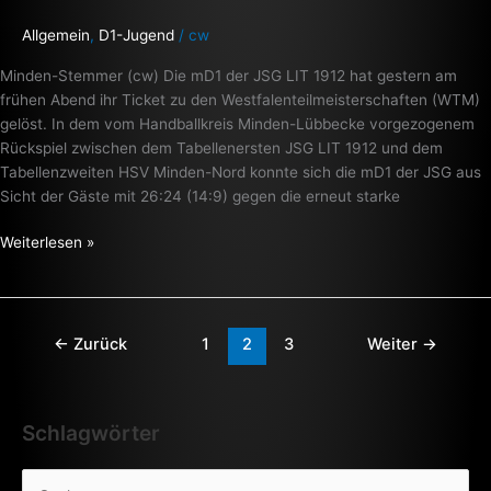
das
Allgemein
,
D1-Jugend
/
cw
Ticket
zu
Minden-Stemmer (cw) Die mD1 der JSG LIT 1912 hat gestern am
den
frühen Abend ihr Ticket zu den Westfalenteilmeisterschaften (WTM)
WTM
gelöst. In dem vom Handballkreis Minden-Lübbecke vorgezogenem
++
Rückspiel zwischen dem Tabellenersten JSG LIT 1912 und dem
Tabellenzweiten HSV Minden-Nord konnte sich die mD1 der JSG aus
Sicht der Gäste mit 26:24 (14:9) gegen die erneut starke
Weiterlesen »
←
Zurück
1
2
3
Weiter
→
Schlagwörter