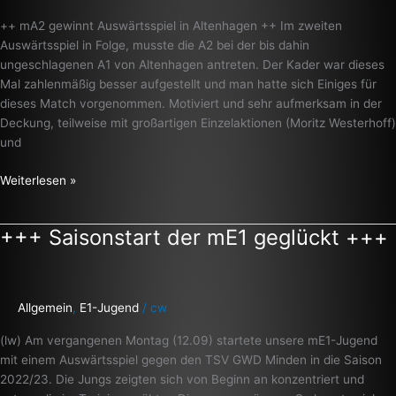
mE1)
++ mA2 gewinnt Auswärtsspiel in Altenhagen ++ Im zweiten
+++
Auswärtsspiel in Folge, musste die A2 bei der bis dahin
ungeschlagenen A1 von Altenhagen antreten. Der Kader war dieses
Mal zahlenmäßig besser aufgestellt und man hatte sich Einiges für
dieses Match vorgenommen. Motiviert und sehr aufmerksam in der
Deckung, teilweise mit großartigen Einzelaktionen (Moritz Westerhoff)
und
Weiterlesen »
+++ Saisonstart der mE1 geglückt +++
+++
Saisonstart
der
mE1
Allgemein
,
E1-Jugend
/
cw
geglückt
+++
(lw) Am vergangenen Montag (12.09) startete unsere mE1-Jugend
mit einem Auswärtsspiel gegen den TSV GWD Minden in die Saison
2022/23. Die Jungs zeigten sich von Beginn an konzentriert und