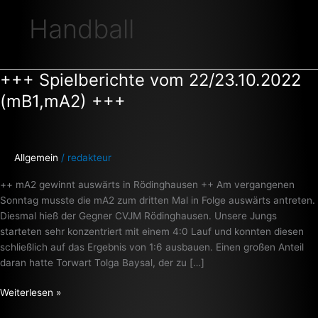
Handball
+++ Spielberichte vom 22/23.10.2022
+++
Spielberichte
(mB1,mA2) +++
vom
22/23.10.2022
(mB1,mA2)
+++
Allgemein
/
redakteur
++ mA2 gewinnt auswärts in Rödinghausen ++ Am vergangenen
Sonntag musste die mA2 zum dritten Mal in Folge auswärts antreten.
Diesmal hieß der Gegner CVJM Rödinghausen. Unsere Jungs
starteten sehr konzentriert mit einem 4:0 Lauf und konnten diesen
schließlich auf das Ergebnis von 1:6 ausbauen. Einen großen Anteil
daran hatte Torwart Tolga Baysal, der zu […]
Weiterlesen »