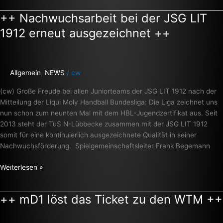
++ Nachwuchsarbeit bei der JSG LIT
++
Nachwuchsarbeit
1912 erneut ausgezeichnet ++
bei
der
JSG
LIT
Allgemein
,
NEWS
/
cw
1912
(cw) Große Freude bei allen Juniorteams der JSG LIT 1912 nach der
erneut
Mitteilung der Liqui Moly Handball Bundesliga: Die Liga zeichnet uns
ausgezeichnet
nun schon zum neunten Mal mit dem HBL-Jugendzertifikat aus. Seit
++
2013 steht der TuS N-Lübbecke zusammen mit der JSG LIT 1912
somit für eine kontinuierlich ausgezeichnete Qualität in seiner
Nachwuchsförderung. Spielgemeinschaftsleiter Frank Begemann
Weiterlesen »
++ mD1 löst das Ticket zu den WTM ++
++
mD1
löst